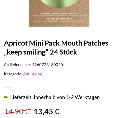
Apricot Mini Pack Mouth Patches
„keep smiling“ 24 Stück
Artikelnummer:
4260723130040
Kategorie:
Anti-Aging
Lieferzeit: Innerhalb von 1-2 Werktagen
Ursprünglicher
Aktueller
14,90
€
13,45
€