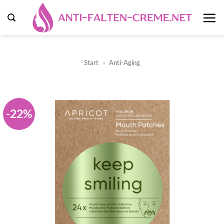
Zum
Inhalt
springen
Start
»
Anti-Aging
-22%